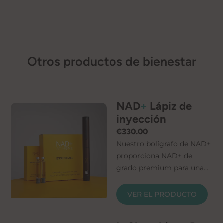
Otros productos de bienestar
NAD
+
Lápiz de
inyección
€
330.00
Nuestro bolígrafo de NAD+
proporciona NAD+ de
grado premium para una
fácil administración en
casa. Simplemente
VER EL PRODUCTO
conecte la microaguja y el
cartucho, y su bolígrafo