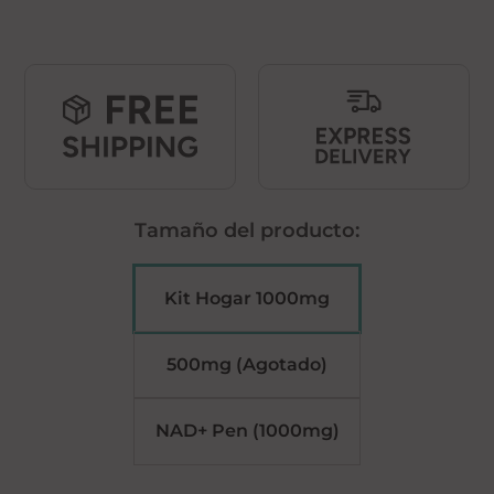
precio
precio
original
actual
era:
es:
€410.00.
€305.00.
Tamaño del producto:
Kit Hogar 1000mg
500mg (Agotado)
NAD+ Pen (1000mg)