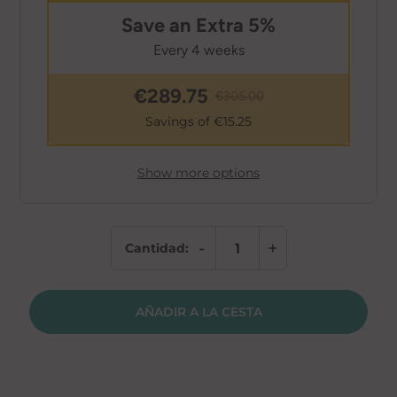
Save an Extra 5%
Every 4 weeks
€
289.75
€
305.00
Savings of €
15.25
Show more options
-
+
Cantidad:
NAD+
Injection
Kit
AÑADIR A LA CESTA
cantidad