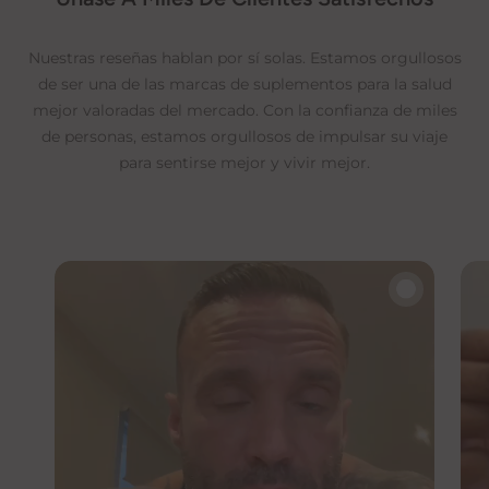
una vez que su pedido haya sido
enviado para controlar su progreso.
Nuestras reseñas hablan por sí solas. Estamos orgullosos
Para cualquier cuestión relativa a los
de ser una de las marcas de suplementos para la salud
pedidos, póngase en contacto con
mejor valoradas del mercado. Con la confianza de miles
help@nadaid.co.uk
de asistencia.
de personas, estamos orgullosos de impulsar su viaje
Notas importantes
para sentirse mejor y vivir mejor.
Los pedidos internacionales pueden
estar sujetos a gastos de aduana
adicionales, que son responsabilidad
del comprador.
🔇
Los envíos internacionales pueden
experimentar un tiempo de
tramitación adicional debido al
despacho de aduanas.
Para obtener información específica
sobre envíos internacionales,
póngase en contacto con nuestro
equipo.