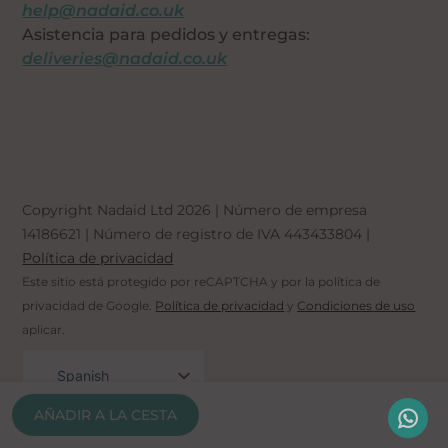
help@nadaid.co.uk
Asistencia para pedidos y entregas:
deliveries@nadaid.co.uk
Copyright Nadaid Ltd 2026 | Número de empresa
14186621
| Número de registro de IVA
443433804
|
Política de privacidad
Este sitio está protegido por reCAPTCHA y por la política de
privacidad de Google.
Política de privacidad
y
Condiciones de uso
aplicar.
Spanish
English (UK)
AÑADIR A LA CESTA
Arabic