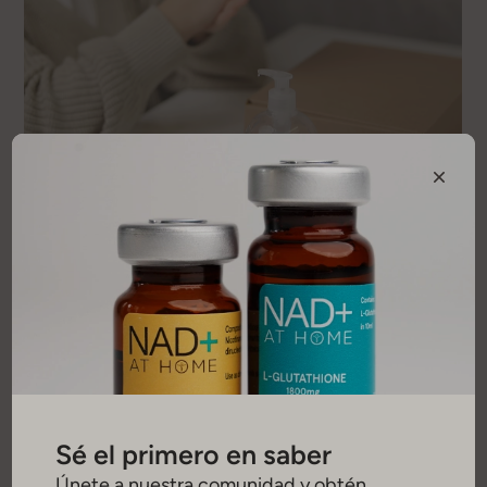
Cómo Utilizar El Kit Doméstico De
Inyecciones De NAD
Para utilizar su kit de autoinyección de NAD+ en casa,
siga estos pasos simplificados:
Manos limpias
: Lávese o desinféctese bien
las manos.
Preparar los materiales
: Abra su kit NAD+
para encontrar las jeringuillas, la solución, las
Sé el primero en saber
gasas con alcohol y el contenedor de objetos
Únete a nuestra comunidad y obtén