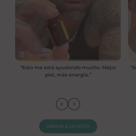
Información adicional
Si desea más información, consulte nuestro
Política de entrega
Política de devoluciones y
reembolsos
“Esto me está ayudando mucho. Mejor
“A
piel, más energía.”
AÑADIR A LA CESTA