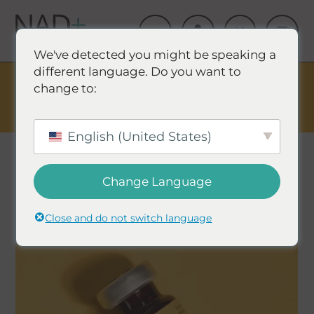
We've detected you might be speaking a
different language. Do you want to
The Summer Sale is Live.
Save up to 45% - Try for less or
change to:
stock up and save.
✕
COMPRA EVENTO Y AHORRA
English (United States)
Change Language
Close and do not switch language