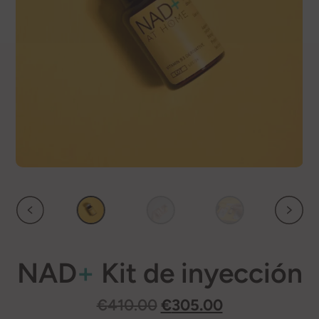
NAD
+
Kit de inyección
El
El
€
410.00
€
305.00