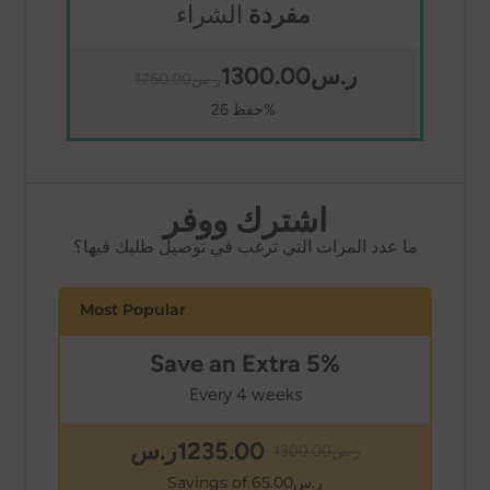
مفردة
الشراء
ر.س1300.00
ر.س1750.00
حفظ 26%
اشترك ووفر
ما عدد المرات التي ترغب في توصيل طلبك فيها؟
Save an Extra 5%
Every 4 weeks
1235.00
ر.س
ر.س
1300.00
Savings of ر.س
65.00