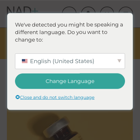
We've detected you might be speaking a
different language. Do you want to
The Summer Sale is Live.
Save up to 45% - Try for less or
change to:
stock up and save.
✕
تسوق الأحداث ووفر
English (United States)
Change Language
Close and do not switch language