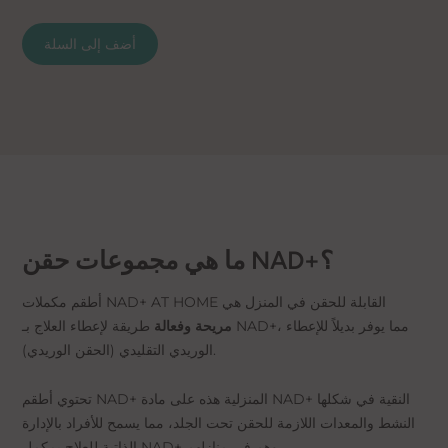
أضف إلى السلة
ما هي مجموعات حقن NAD+؟
أطقم مكملات NAD+ AT HOME القابلة للحقن في المنزل هي
مريحة وفعالة
طريقة لإعطاء العلاج بـ NAD+، مما يوفر بديلاً للإعطاء
الوريدي التقليدي (الحقن الوريدي).
تحتوي أطقم NAD+ المنزلية هذه على مادة NAD+ النقية في شكلها
النشط والمعدات اللازمة للحقن تحت الجلد، مما يسمح للأفراد بالإدارة
الذاتية للعلاج بمكمل NAD+ وهم في منازلهم.