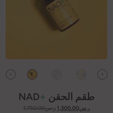
طقم الحقن
+
NAD
السعر
السعر
ر.س
1,300.00
ر.س
1,750.00