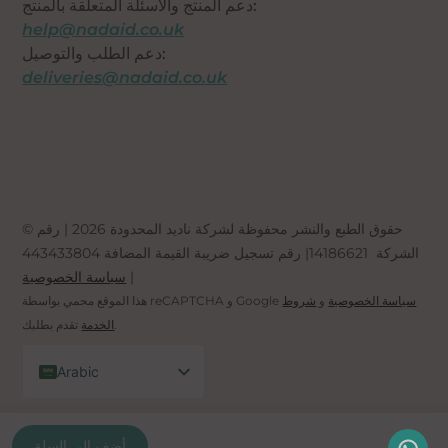
دعم المنتج والأسئلة المتعلقة بالمنتج:
help@nadaid.co.uk
دعم الطلب والتوصيل:
deliveries@nadaid.co.uk
© حقوق الطبع والنشر محفوظة لشركة ناديد المحدودة 2026 | رقم
الشركة
14186621
| رقم تسجيل ضريبة القيمة المضافة
443433804
|
سياسة الخصوصية
سياسة الخصوصية
و
شروط
هذا الموقع محمي بواسطة reCAPTCHA و Google
تقدم بطلبك.
الخدمة
Arabic
English (UK)
Spanish
أضف إلى السلة