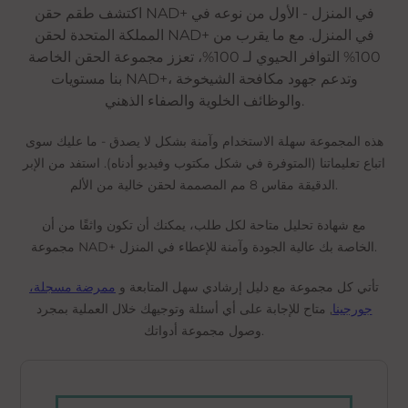
اكتشف طقم حقن NAD+ في المنزل - الأول من نوعه في
المملكة المتحدة لحقن NAD+ في المنزل. مع ما يقرب من
100% التوافر الحيوي لـ 100%، تعزز مجموعة الحقن الخاصة
بنا مستويات NAD+، وتدعم جهود مكافحة الشيخوخة
والوظائف الخلوية والصفاء الذهني.
هذه المجموعة سهلة الاستخدام وآمنة بشكل لا يصدق - ما عليك سوى
اتباع تعليماتنا (المتوفرة في شكل مكتوب وفيديو أدناه). استفد من الإبر
الدقيقة مقاس 8 مم المصممة لحقن خالية من الألم.
مع شهادة تحليل متاحة لكل طلب، يمكنك أن تكون واثقًا من أن
مجموعة NAD+ الخاصة بك عالية الجودة وآمنة للإعطاء في المنزل.
تأتي كل مجموعة مع دليل إرشادي سهل المتابعة و
ممرضة مسجلة،
جورجينا
, متاح للإجابة على أي أسئلة وتوجيهك خلال العملية بمجرد
وصول مجموعة أدواتك.