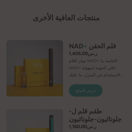
منتجات العافية الأخرى
قلم الحقن
+
NAD
ر.س
1,405.00
توفر أقلام NAD+ الخاصة بنا
NAD+ عالي الجودة لسهولة
الاستخدام في المنزل. ما عليك
سوى توصيل الإبرة الدقيقة
والخراطيش، ويكون قلم حقن
عرض المنتج
NAD+ الخاص بك جاهزًا
للاستخدام. تحتوي المجموعة على
طقم قلم ل-
كل ما تحتاجه للشعور بفوائد زيادة
NAD+. تتوفر شهادة تحليل لكل
جلوتاثيون-جلوتاثيون
طلب، مما يتيح لك الراحة مع
ر.س
1,160.00
العلم أن محلول NAD+