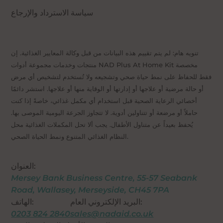
سياسة الاسترداد والإرجاع
تنويه هام: لم يتم تقييم هذه البيانات من قبل وكالة المعايير الغذائية. إن
منتجات وخدمات مجموعة أدوات NAD Plus At Home Kit مخصصة
فقط للحفاظ على نمط حياة صحي وتشجيعه ولا تُستخدم لتشخيص أي مرض
أو حالة مرضية أو علاجها أو إدارتها أو الوقاية منها أو علاجها. استشر دائمًا
أخصائي الرعاية الصحية قبل استخدام أي مكمل غذائي، خاصةً إذا كنت
حاملاً أو مرضعة أو تتناولين أدوية. لا تتجاوز الجرعة اليومية الموصى بها.
يُحفظ بعيداً عن متناول الأطفال. يجب ألا تحل المكملات الغذائية محل
النظام الغذائي المتنوع ونمط الحياة الصحي.
العنوان:
Mersey Bank Business Centre, 55-57 Seabank
Road, Wallasey, Merseyside, CH45 7PA
البريد الإلكتروني العام:
الهاتف:
0203 824 2840
sales@nadaid.co.uk