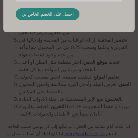
الحادة.
تعديل درجة الحرارة
: اسمح لقارورة NAD+ المبردة
بالوصول إلى درجة حرارة الغرفة لتقليل الانزعاج.
التعقيم
: استخدم مسحة كحولية لتنظيف الجزء العلوي
من القارورة واتركها تجف.
تحضير المحقنة
: إزالة الواقيات من المحقنة وإدخالها في
القارورة وقلبها وسحب 0.25 مل من المحلول مع التأكد
من عدم وجود فقاعات هواء.
تحديد موقع الحقن
: اختر منطقة مثل البطن أو أعلى
الفخذ، وقم بتدوير المواقع مع كل حقنة.
: تنظيف منطقة الحقن بمسحة كحولية.
تعقيم الموقع
الحقن
: اقرص الجلد وأدخل الإبرة بسلاسة واحقن المحلول
بالضغط على المكبس.
: ضع الإبر المستعملة في سلة الأدوات الحادة.
التخلص
التخزين
: احتفظ بقارورة NAD+ مبردة واحفظ المجموعة
بأمان بعيداً عن الأطفال والحيوانات الأليفة.
ابدأ بثلاثة أيام متتالية من الحقن، ثم عدّلها إلى كل يومين حسب الحاجة.
للدعم.
help@nadaid.co.uk
إذا كان لديك أي أسئلة، اتصل ب