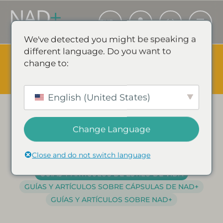
We've detected you might be speaking a
different language. Do you want to
The Summer Sale is Live.
Save up to 45% - Try for less or
change to:
stock up and save.
✕
COMPRA EVENTO Y AHORRA
Guías y artículos de estilo
English (United States)
de vida
Change Language
Close and do not switch language
TODOS
GUÍAS Y ARTÍCULOS SOBRE L-GLUTATIÓN
GUÍAS Y ARTÍCULOS DE ESTILO DE VIDA
GUÍAS Y ARTÍCULOS SOBRE CÁPSULAS DE NAD+
GUÍAS Y ARTÍCULOS SOBRE NAD+