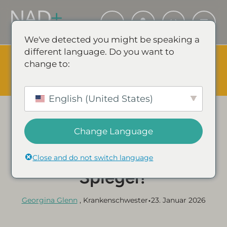
We've detected you might be speaking a
different language. Do you want to
The Summer Sale is Live.
Save up to 45% - Try for less or
change to:
stock up and save.
✕
SHOP EVENT & SPARE
English (United States)
Kategorie:
NAD+ LEITFÄDEN & ARTIKEL
Change Language
Erhöht körperliche
Betätigung den NAD+-
Close and do not switch language
Spiegel?
•
Georgina Glenn
, Krankenschwester
23. Januar 2026