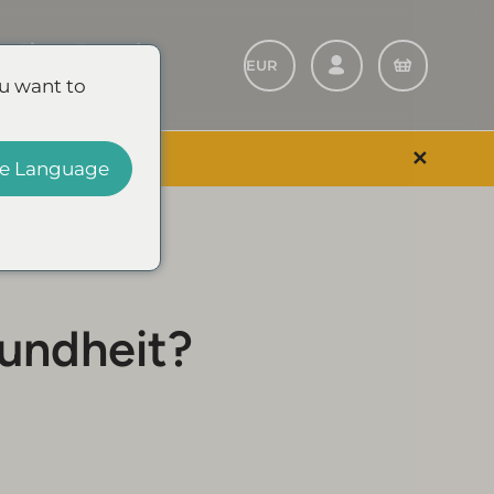
Einen Freund
empfehlen
u want to
✕
EVENT & SPARE
e Language
undheit?