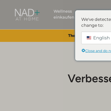
Wellness
NA
einkaufen
ent
We've detecte
change to:
The Summer Sale is Li
English 
Close and do 
Verbess