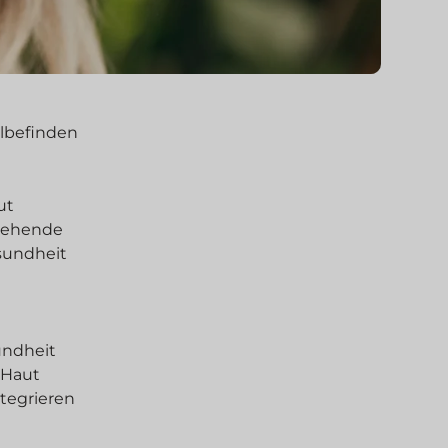
hlbefinden
ut
ssehende
sundheit
undheit
 Haut
ntegrieren