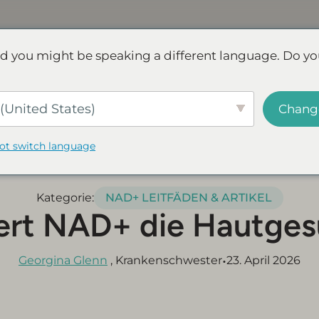
D+
FAQs
Bewertungen
decken
d you might be speaking a different language. Do yo
ve.
Save up to 45% - Try for less or stock up and save.
SHOP 
(United States)
Chang
not switch language
Kategorie:
NAD+ LEITFÄDEN & ARTIKEL
ert NAD+ die Hautges
•
Georgina Glenn
, Krankenschwester
23. April 2026