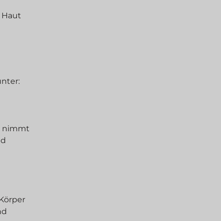
r Haut
nter:
20 nimmt
nd
 Körper
nd