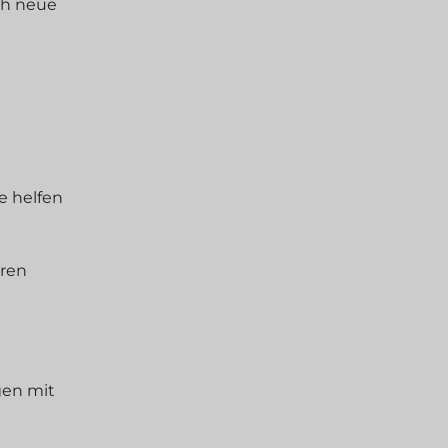
ch neue
e helfen
aren
gen mit