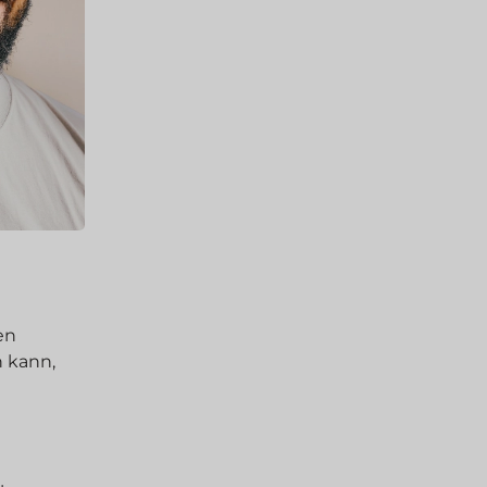
en
n kann,