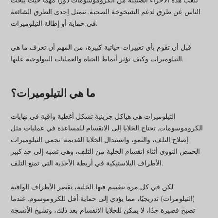
تلعب هذه الأجزاء الضئيلة من الكروموسومات دورًا مهمًا حيث يبحث
الناس عن طرق لدعم الشيخوخة الصحية. تتمثل إحدى الطرق الشائعة
في حماية أو إطالة التيلوميرات.
قبل أن تقوم بأي تغييرات حياتية كبيرة، من المهم أن تعرف ما هي
التيلوميرات وكيف تؤثر أنماط الحياة والعمليات البيولوجية عليها.
ما هي التيلوميرات؟
التيلوميرات هي هياكل جزيئية تشكل أغطية واقية في نهايات
الكروموسومات. تحتاج الخلايا إلى الانقسام للمساعدة في عمليات مثل
إصلاح التلف، والنمو، واستبدال الخلايا القديمة. تحمي التيلوميرات
الحمض النووي أثناء انقسام الخلية من التلف، وهي تشبه إلى حد كبير
الأطراف البلاستيكية في أربطة الأحذية التي تمنع التلف.
لكن في كل مرة تنقسم فيها الخلية، تقصر الأطراف الواقية
(التيلومرات) تدريجيًا، مما يؤدي إلى حماية أقل للكروموسوم. عندما
تصبح قصيرة جدًا، لا يمكن للخلايا الانقسام بعد ذلك، وتشيخ الأنسجة