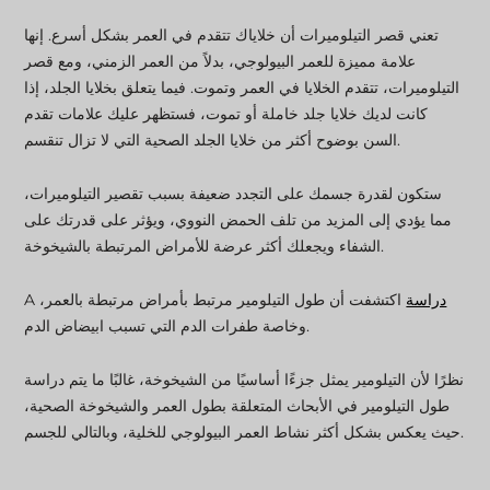
تعني قصر التيلوميرات أن خلاياك تتقدم في العمر بشكل أسرع. إنها
علامة مميزة للعمر البيولوجي، بدلاً من العمر الزمني، ومع قصر
التيلوميرات، تتقدم الخلايا في العمر وتموت. فيما يتعلق بخلايا الجلد، إذا
كانت لديك خلايا جلد خاملة أو تموت، فستظهر عليك علامات تقدم
السن بوضوح أكثر من خلايا الجلد الصحية التي لا تزال تنقسم.
ستكون لقدرة جسمك على التجدد ضعيفة بسبب تقصير التيلوميرات،
مما يؤدي إلى المزيد من تلف الحمض النووي، ويؤثر على قدرتك على
الشفاء ويجعلك أكثر عرضة للأمراض المرتبطة بالشيخوخة.
دراسة
اكتشفت أن طول التيلومير مرتبط بأمراض مرتبطة بالعمر،
A
وخاصة طفرات الدم التي تسبب ابيضاض الدم.
نظرًا لأن التيلومير يمثل جزءًا أساسيًا من الشيخوخة، غالبًا ما يتم دراسة
طول التيلومير في الأبحاث المتعلقة بطول العمر والشيخوخة الصحية،
حيث يعكس بشكل أكثر نشاط العمر البيولوجي للخلية، وبالتالي للجسم.