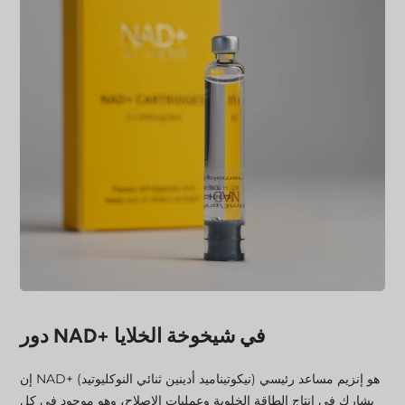
دور NAD+ في شيخوخة الخلايا
إن NAD+ (نيكوتيناميد أدينين ثنائي النوكليوتيد) هو إنزيم مساعد رئيسي
يشارك في إنتاج الطاقة الخلوية وعمليات الإصلاح، وهو موجود في كل