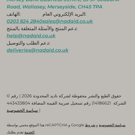
Road, Wallasey, Merseyside, CH45 7PA
البريد الإلكتروني العام:
الهاتف:
0203 824 2840
sales@nadaid.co.uk
دعم المنتج والأسئلة المتعلقة بالمنتج:
help@nadaid.co.uk
دعم الطلب والتوصيل:
deliveries@nadaid.co.uk
© حقوق الطبع والنشر محفوظة لشركة ناديد المحدودة 2026 | رقم
الشركة
14186621
| رقم تسجيل ضريبة القيمة المضافة
443433804
|
سياسة الخصوصية
سياسة الخصوصية
و
شروط
هذا الموقع محمي بواسطة reCAPTCHA و Google
تقدم بطلبك.
الخدمة