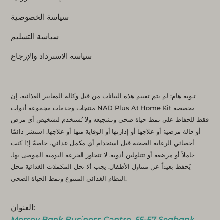
سياسة الخصوصية
سياسة التسليم
سياسة الاسترداد والإرجاع
تنويه هام: لم يتم تقييم هذه البيانات من قبل وكالة المعايير الغذائية. إن
منتجات وخدمات مجموعة أدوات NAD Plus At Home Kit مخصصة
فقط للحفاظ على نمط حياة صحي وتشجيعه ولا تُستخدم لتشخيص أي مرض
أو حالة مرضية أو علاجها أو إدارتها أو الوقاية منها أو علاجها. استشر دائمًا
أخصائي الرعاية الصحية قبل استخدام أي مكمل غذائي، خاصةً إذا كنت
حاملاً أو مرضعة أو تتناولين أدوية. لا تتجاوز الجرعة اليومية الموصى بها.
يُحفظ بعيداً عن متناول الأطفال. يجب ألا تحل المكملات الغذائية محل
النظام الغذائي المتنوع ونمط الحياة الصحي.
العنوان:
Mersey Bank Business Centre, 55-57 Seabank