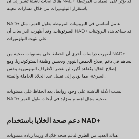
هناك أبحاث ناشئة تشير إلى أن NAD+ قد يؤثر على العمليات المرتبطة
باستقرار التيلوميرات من خلال مسارات معينة.
NAD+ عامل أساسي في البروتينات المرتبطة بطول العمر، مثل
السرتوينات
, وقد أظهرت الدراسات أن NAD+ قد يساعد هذه البروتينات
على تثبيت التيلوميرات.
أظهرت دراسات أخرى أن الحفاظ على مستويات صحية من NAD+
يساهم في دعم إصلاح الحمض النووي ويحسن وظيفة الميتوكوندريا. ومع
إصلاح الخلايا بكفاءة أكبر، لن تقصر الأطراف التيلوميرية بنفس
السرعة، مما يؤدي إلى تقليل عدد الخلايا الخاملة والميتة.
بسبب الأدلة الناشئة على وجود روابط، يعد الحفاظ على مستويات
NAD+ صحية مجال اهتمام متزايد في أبحاث طول العمر.
دعم صحة الخلايا باستخدام NAD+
هناك العديد من الطرق لدعم صحة خلاياك وربما زيادة مستويات