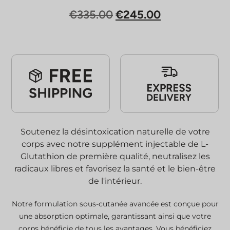
Le
Le
€
335.00
€
245.00
prix
prix
initial
actuel
était :
est :
€335.00.
€245.00.
Soutenez la désintoxication naturelle de votre
corps avec notre supplément injectable de L-
Glutathion de première qualité, neutralisez les
radicaux libres et favorisez la santé et le bien-être
de l'intérieur.
Notre formulation sous-cutanée avancée est conçue pour
une absorption optimale, garantissant ainsi que votre
corps bénéficie de tous les avantages. Vous bénéficiez