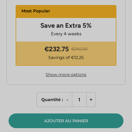
Save an Extra 5%
Every 4 weeks
€
232.75
€
245.00
Savings of €
12.25
Show more options
-
+
Quantité :
quantité
de
L-
AJOUTER AU PANIER
Glutathione
Home