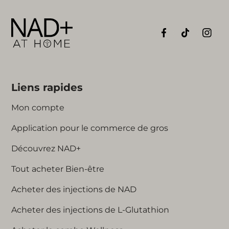
en raison de l'âge, d'une maladie ou de facteurs
pays de destination pour une administration et
des gonflements ou des irritations au point
environnementaux.
une élimination sûres.
d'injection. Dans de rares cas, des réactions
allergiques peuvent se produire. En cas de
difficultés respiratoires, d'éruption cutanée ou de
gonflement du visage ou de la gorge, consultez
immédiatement un médecin.
Liens rapides
Mon compte
Application pour le commerce de gros
Découvrez NAD+
Tout acheter Bien-être
Acheter des injections de NAD
Acheter des injections de L-Glutathion