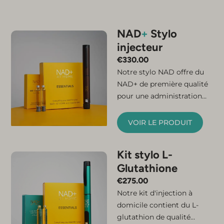
NAD
+
Stylo
injecteur
€
330.00
Notre stylo NAD offre du
NAD+ de première qualité
pour une administration
facile à domicile.
Connectez simplement la
VOIR LE PRODUIT
micro-aiguille et la
cartouche, et votre stylo
Kit stylo L-
injecteur de NAD+ est prêt
Glutathione
à l'emploi. Le kit contient
tout ce dont vous avez
€
275.00
besoin pour ressentir les
Notre kit d'injection à
bienfaits d'une
domicile contient du L-
augmentation du NAD+.
glutathion de qualité