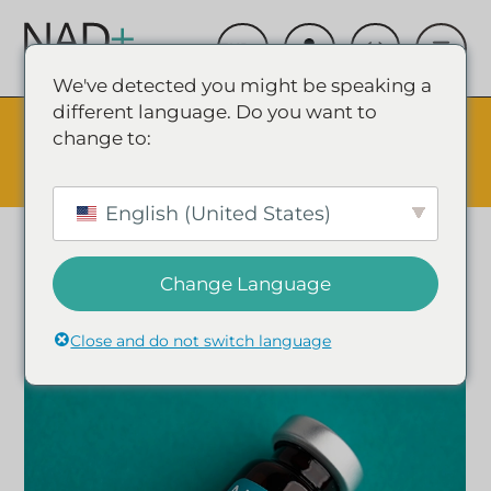
We've detected you might be speaking a
different language. Do you want to
The Summer Sale is Live.
Save up to 45% - Try for less or
change to:
stock up and save.
✕
ÉVÉNEMENT SHOPPING & ÉCONOMIES
English (United States)
Change Language
Close and do not switch language