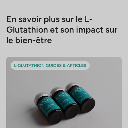
site web :
Politique de livraison
En savoir plus sur le L-
Politique de remboursement et de
Glutathion et son impact sur
retour
le bien-être
L-GLUTATHION GUIDES & ARTICLES