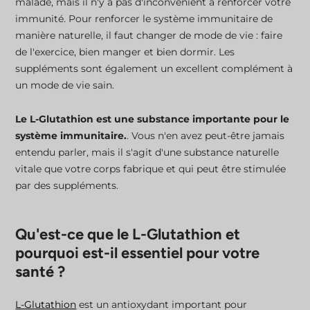
malade, mais il n'y a pas d'inconvénient à renforcer votre
immunitaire
immunité. Pour renforcer le système immunitaire de
manière naturelle, il faut changer de mode de vie : faire
de l'exercice, bien manger et bien dormir. Les
Pourquoi la supplémentation en L-Glutathion est
suppléments sont également un excellent complément à
le meilleur moyen de renforcer votre immunité
un mode de vie sain.
Autres avantages pour la santé du L-Glutathion
Le L-Glutathion est une substance importante pour le
système immunitaire.
. Vous n'en avez peut-être jamais
entendu parler, mais il s'agit d'une substance naturelle
Comment prendre du L-Glutathion pour un
vitale que votre corps fabrique et qui peut être stimulée
soutien immunitaire maximal ?
par des suppléments.
Qui peut bénéficier des suppléments de L-
Qu'est-ce que le L-Glutathion et
Glutathion ?
pourquoi est-il essentiel pour votre
santé ?
Le L-Glutathion est-il le stimulant immunitaire
dont vous avez besoin ?
L-Glutathion
est un antioxydant important pour