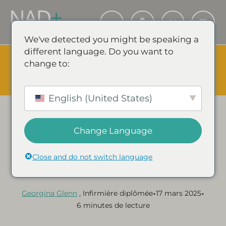
We've detected you might be speaking a
different language. Do you want to
The Summer Sale is Live.
Save up to 45% - Try for less or
change to:
stock up and save.
✕
ÉVÉNEMENT SHOPPING & ÉCONOMIES
English (United States)
Catégorie :
L-GLUTATHION GUIDES & ARTICLES
Le L-Glutathion peut-il
Change Language
améliorer votre système
Close and do not switch language
immunitaire ?
•
•
Georgina Glenn
, Infirmière diplômée
17 mars 2025
6 minutes de lecture