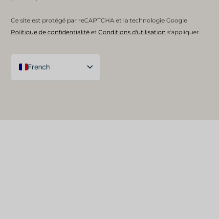
Ce site est protégé par reCAPTCHA et la technologie Google
Politique de confidentialité
et
Conditions d'utilisation
s'appliquer.
French
English (UK)
Arabic
Spanish
German
English (United States)
English (Australia)