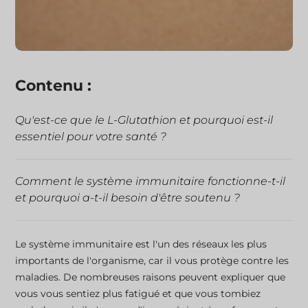
Contenu :
Qu'est-ce que le L-Glutathion et pourquoi est-il
essentiel pour votre santé ?
Comment le système immunitaire fonctionne-t-il
et pourquoi a-t-il besoin d'être soutenu ?
Comment le système immunitaire fonctionne-t-il
Le système immunitaire est l'un des réseaux les plus
et pourquoi a-t-il besoin d'être soutenu ?
importants de l'organisme, car il vous protège contre les
maladies. De nombreuses raisons peuvent expliquer que
vous vous sentiez plus fatigué et que vous tombiez
La science derrière le L-Glutathion et la fonction