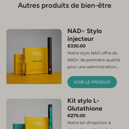
Autres produits de bien-être
NAD
+
Stylo
injecteur
€
330.00
Notre stylo NAD offre du
NAD+ de première qualité
pour une administration
facile à domicile.
Connectez simplement la
VOIR LE PRODUIT
micro-aiguille et la
cartouche, et votre stylo
Kit stylo L-
injecteur de NAD+ est prêt
Glutathione
à l'emploi. Le kit contient
tout ce dont vous avez
€
275.00
besoin pour ressentir les
Notre kit d'injection à