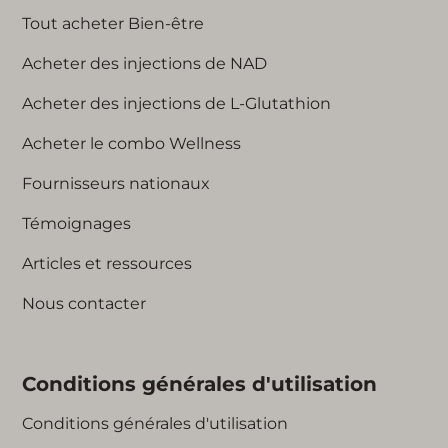
son rôle dans la réduction
Tout acheter Bien-être
du stress oxydatif, le L-
glutathion peut contribuer
Acheter des injections de NAD
à l'éclat, à la luminosité et
Acheter des injections de L-Glutathion
à la santé de notre peau.
Contenant tout ce dont
Acheter le combo Wellness
vous avez besoin pour
neutraliser les radicaux
Fournisseurs nationaux
libres, améliorer la
Témoignages
fonction immunitaire et
renforcer la santé de la
Articles et ressources
peau, notre kit facile à
utiliser vous apporte la
Nous contacter
qualité des traitements
cliniques chez vous. Il suffit
de connecter la micro-
Conditions générales d'utilisation
aiguille et la cartouche
pour que votre stylo
Conditions générales d'utilisation
injecteur de L-glutathion