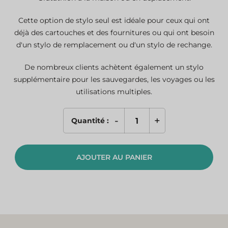
Cette option de stylo seul est idéale pour ceux qui ont
déjà des cartouches et des fournitures ou qui ont besoin
d'un stylo de remplacement ou d'un stylo de rechange.
De nombreux clients achètent également un stylo
supplémentaire pour les sauvegardes, les voyages ou les
utilisations multiples.
-
+
Quantité :
quantité
de
L-
AJOUTER AU PANIER
Glutathione
Pen
Only
(Spare/Replacement)