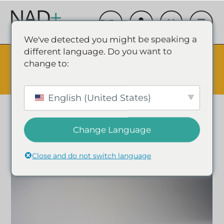
We've detected you might be speaking a
different language. Do you want to
The Summer Sale is Live.
Save up to 45% - Try for less or
change to:
stock up and save.
✕
ÉVÉNEMENT SHOPPING & ÉCONOMIES
English (United States)
Change Language
Close and do not switch language