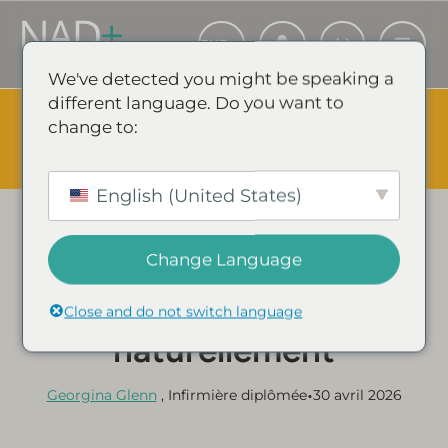
We've detected you might be speaking a
different language. Do you want to
The Summer Sale is Live.
Save up to 45% - Try for less or
change to:
stock up and save.
✕
ÉVÉNEMENT SHOPPING & ÉCONOMIES
English (United States)
Catégorie :
GUIDES DE STYLE DE VIE ET ARTICLES
Change Language
Comment soutenir la
santé mitochondriale
Close and do not switch language
naturellement
•
Georgina Glenn
, Infirmière diplômée
30 avril 2026