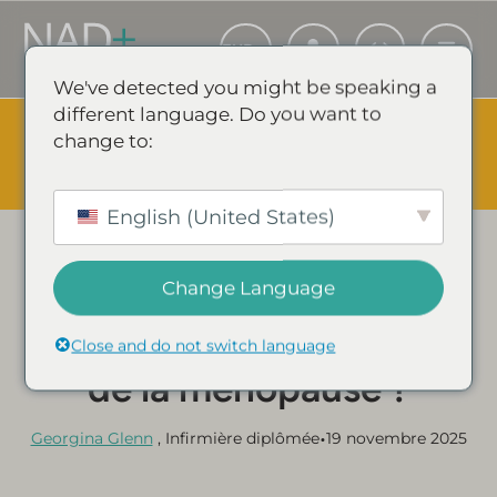
We've detected you might be speaking a
different language. Do you want to
The Summer Sale is Live.
Save up to 45% - Try for less or
change to:
stock up and save.
✕
ÉVÉNEMENT SHOPPING & ÉCONOMIES
English (United States)
Catégorie :
GUIDES ET ARTICLES SUR LE NAD+
Change Language
Le NAD+ aide-t-il à
soulager les symptômes
Close and do not switch language
de la ménopause ?
•
Georgina Glenn
, Infirmière diplômée
19 novembre 2025