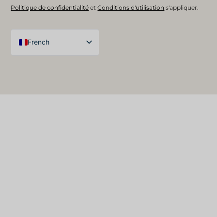
Politique de confidentialité
et
Conditions d'utilisation
s'appliquer.
French
English (UK)
Arabic
Spanish
German
English (United States)
English (Australia)