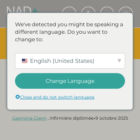
We've detected you might be speaking a
different language. Do you want to
The Summer Sale is Live.
Save up to 45% - Try for less or
change to:
stock up and save.
✕
ÉVÉNEMENT SHOPPING & ÉCONOMIES
English (United States)
Change Language
Catégorie :
GUIDES ET ARTICLES SUR LE NAD+
7 symptômes courants
Close and do not switch language
d'une carence en NAD
•
Georgina Glenn
, Infirmière diplômée
9 octobre 2025