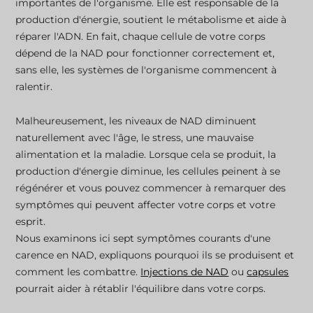
importantes de l'organisme. Elle est responsable de la
5. Mauvais sommeil et perturbation du rythme
production d'énergie, soutient le métabolisme et aide à
circadien
réparer l'ADN. En fait, chaque cellule de votre corps
dépend de la NAD pour fonctionner correctement et,
6. Signes prématurés de vieillissement
sans elle, les systèmes de l'organisme commencent à
ralentir.
7. Immunité affaiblie
Malheureusement, les niveaux de NAD diminuent
naturellement avec l'âge, le stress, une mauvaise
alimentation et la maladie. Lorsque cela se produit, la
Que faire en cas de suspicion de déficit en NAD ?
production d'énergie diminue, les cellules peinent à se
régénérer et vous pouvez commencer à remarquer des
symptômes qui peuvent affecter votre corps et votre
Soutenez votre santé avec NAD+
esprit.
Nous examinons ici sept symptômes courants d'une
Blogs associés
carence en NAD, expliquons pourquoi ils se produisent et
comment les combattre.
Injections de NAD
ou
capsules
pourrait aider à rétablir l'équilibre dans votre corps.