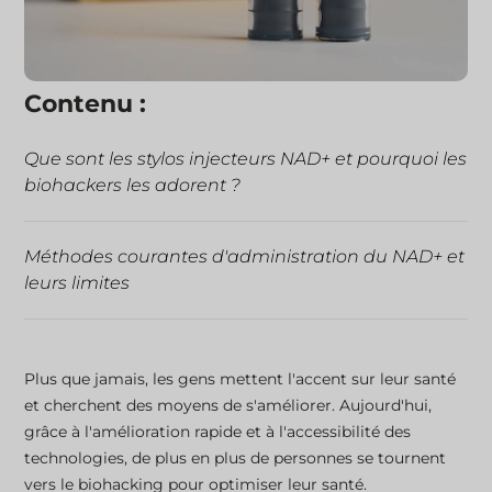
Contenu :
Que sont les stylos injecteurs NAD+ et pourquoi les
biohackers les adorent ?
Méthodes courantes d'administration du NAD+ et
leurs limites
L'essor des outils de biohacking bricolés
Plus que jamais, les gens mettent l'accent sur leur santé
et cherchent des moyens de s'améliorer. Aujourd'hui,
5 avantages des stylos injecteurs NAD
grâce à l'amélioration rapide et à l'accessibilité des
technologies, de plus en plus de personnes se tournent
vers le biohacking pour optimiser leur santé.