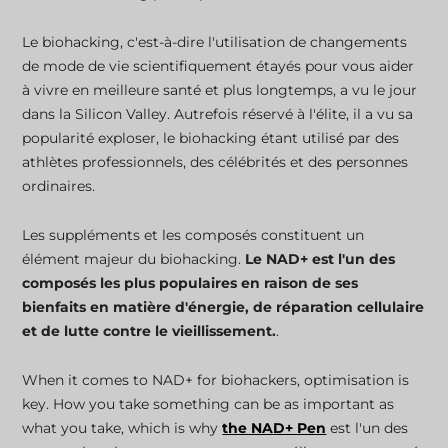
Le stylo injecteur NAD
Le biohacking, c'est-à-dire l'utilisation de changements
de mode de vie scientifiquement étayés pour vous aider
Les outils NAD+ qui vous permettent de garder le
à vivre en meilleure santé et plus longtemps, a vu le jour
contrôle
dans la Silicon Valley. Autrefois réservé à l'élite, il a vu sa
popularité exploser, le biohacking étant utilisé par des
Blogs associés
athlètes professionnels, des célébrités et des personnes
ordinaires.
Les suppléments et les composés constituent un
élément majeur du biohacking.
Le NAD+ est l'un des
composés les plus populaires en raison de ses
bienfaits en matière d'énergie, de réparation cellulaire
et de lutte contre le vieillissement.
.
When it comes to NAD+ for biohackers, optimisation is
key. How you take something can be as important as
what you take, which is why
the NAD+ Pen
est l'un des