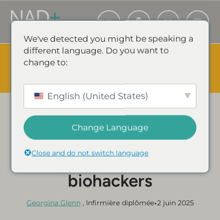
We've detected you might be speaking a
different language. Do you want to
The Summer Sale is Live.
Save up to 45% - Try for less or
change to:
stock up and save.
✕
ÉVÉNEMENT SHOPPING & ÉCONOMIES
English (United States)
Catégorie :
GUIDES ET ARTICLES SUR LE NAD+
5 raisons pour lesquelles
Change Language
le stylo injecteur NAD+
Close and do not switch language
change la donne pour les
biohackers
•
Georgina Glenn
, Infirmière diplômée
2 juin 2025