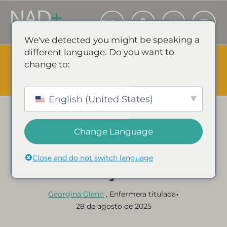
We've detected you might be speaking a
different language. Do you want to
The Summer Sale is Live.
Save up to 45% - Try for less or
change to:
stock up and save.
✕
COMPRA EVENTO Y AHORRA
English (United States)
Categoría:
GUÍAS Y ARTÍCULOS SOBRE NAD+
NAD+ vs NMN: ¿Cuál es
Change Language
la diferencia y cuál es
Close and do not switch language
mejor?
•
Georgina Glenn
, Enfermera titulada
28 de agosto de 2025