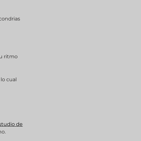
condrias
u ritmo
lo cual
studio de
no.