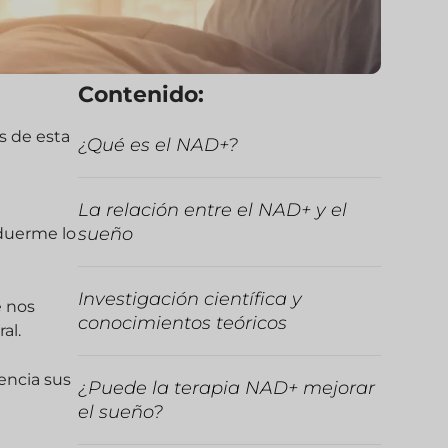
Contenido:
s de esta
¿Qué es el NAD+?
La relación entre el NAD+ y el
e
sueño
 duerme lo
Investigación científica y
e nos
conocimientos teóricos
al.
encia sus
¿Puede la terapia NAD+ mejorar
el sueño?