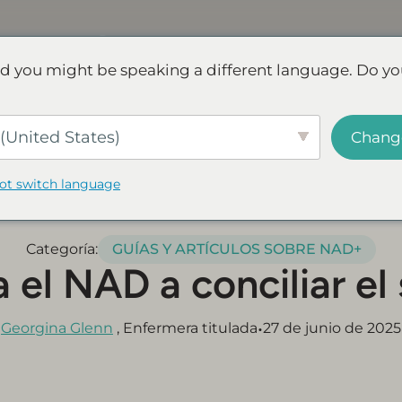
bra
Preguntas
Reseñas
frecuentes
d you might be speaking a different language. Do yo
ave up to 45% - Try for less or stock up and save.
COMPRA 
(United States)
Chang
not switch language
Categoría:
GUÍAS Y ARTÍCULOS SOBRE NAD+
 el NAD a conciliar el
•
Georgina Glenn
, Enfermera titulada
27 de junio de 2025