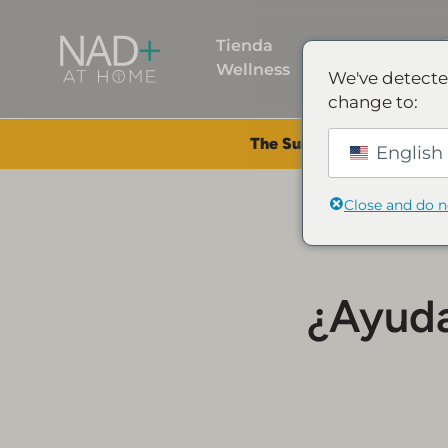
Tienda
Descu
Wellness
NAD
We've detecte
change to:
The Summer Sale is Live.
S
English 
Close and do 
¿Ayuda