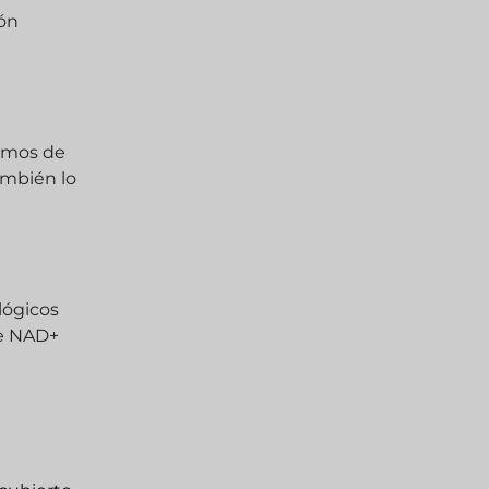
ión
cimos de
también lo
lógicos
de NAD+