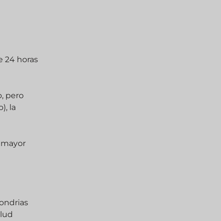
e 24 horas
o, pero
, la
a mayor
condrias
alud