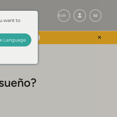
Recomendar a
un amigo
u want to
✕
EVENTO Y AHORRA
e Language
 sueño?