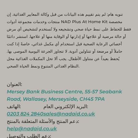
تنويه هام: لم يتم تقييم هذه البيانات من قبل وكالة المعايير الغذائية. إن
منتجات وخدمات مجموعة أدوات NAD Plus At Home Kit مخصصة
فقط للحفاظ على نمط حياة صحي وتشجيعه ولا تُستخدم لتشخيص أي مرض
أو حالة مرضية أو علاجها أو إدارتها أو الوقاية منها أو علاجها. استشر دائمًا
أخصائي الرعاية الصحية قبل استخدام أي مكمل غذائي، خاصةً إذا كنت
حاملاً أو مرضعة أو تتناولين أدوية. لا تتجاوز الجرعة اليومية الموصى بها.
يُحفظ بعيداً عن متناول الأطفال. يجب ألا تحل المكملات الغذائية محل
النظام الغذائي المتنوع ونمط الحياة الصحي.
العنوان:
Mersey Bank Business Centre, 55-57 Seabank
Road, Wallasey, Merseyside, CH45 7PA
البريد الإلكتروني العام:
الهاتف:
0203 824 2840
sales@nadaid.co.uk
دعم المنتج والأسئلة المتعلقة بالمنتج:
help@nadaid.co.uk
دعم الطلب والتوصيل: