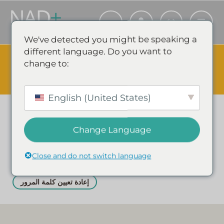
We've detected you might be speaking a
different language. Do you want to
The Summer Sale is Live.
Save up to 45% - Try for less or
change to:
stock up and save.
✕
تسوق الأحداث ووفر
English (United States)
نسيت كلمة مرورك؟ فضلًا أدخل اسم المستخدم أو البريد الإلكتروني
المسجل لدينا. سوف تستلم رابطاً لإنشاء كلمة مرور جديدة عبر بريدك
Change Language
الإلكتروني.
اسم المستخدم أو البريد الإلكتروني
Close and do not switch language
إعادة تعيين كلمة المرور