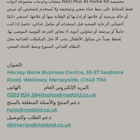
منتجات وخدمات مجموعة أدوات NAD Plus At Home Kit مخصصة
فقط للحفاظ على نمط حياة صحي وتشجيعه ولا تُستخدم لتشخيص أي مرض
أو حالة مرضية أو علاجها أو إدارتها أو الوقاية منها أو علاجها. استشر دائمًا
أخصائي الرعاية الصحية قبل استخدام أي مكمل غذائي، خاصةً إذا كنت
حاملاً أو مرضعة أو تتناولين أدوية. لا تتجاوز الجرعة اليومية الموصى بها.
يُحفظ بعيداً عن متناول الأطفال. يجب ألا تحل المكملات الغذائية محل
النظام الغذائي المتنوع ونمط الحياة الصحي.
العنوان:
Mersey Bank Business Centre, 55-57 Seabank
Road, Wallasey, Merseyside, CH45 7PA
البريد الإلكتروني العام:
الهاتف:
0203 824 2840
sales@nadaid.co.uk
دعم المنتج والأسئلة المتعلقة بالمنتج:
help@nadaid.co.uk
دعم الطلب والتوصيل:
deliveries@nadaid.co.uk