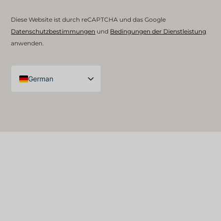
Diese Website ist durch reCAPTCHA und das Google
Datenschutzbestimmungen
und
Bedingungen der Dienstleistung
anwenden.
German
English (UK)
Arabic
Spanish
French
English (United States)
English (Australia)