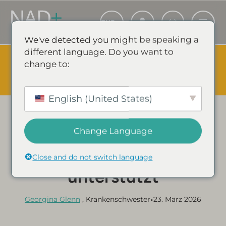
We've detected you might be speaking a
different language. Do you want to
The Summer Sale is Live.
Save up to 45% - Try for less or
change to:
stock up and save.
✕
SHOP EVENT & SPARE
English (United States)
Kategorie:
NAD+ LEITFÄDEN & ARTIKEL
Change Language
Wie NAD+ die
Gehirngesundheit
Close and do not switch language
unterstützt
•
Georgina Glenn
, Krankenschwester
23. März 2026