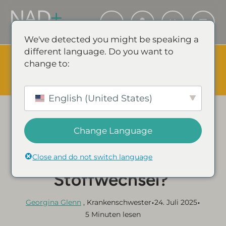
We've detected you might be speaking a
different language. Do you want to
The Summer Sale is Live.
Save up to 45% - Try for less or
change to:
stock up and save.
✕
SHOP EVENT & SPARE
English (United States)
Kategorie:
NAD+ LEITFÄDEN & ARTIKEL
Gibt es einen
Change Language
Zusammenhang
zwischen NAD+ und dem
Close and do not switch language
Stoffwechsel?
•
•
Georgina Glenn
, Krankenschwester
24. Juli 2025
5 Minuten lesen