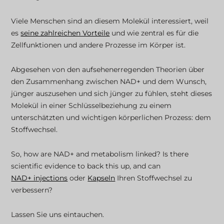
Viele Menschen sind an diesem Molekül interessiert, weil
Unterstützen Sie Ihren Stoffwechsel auf
es
seine zahlreichen Vorteile
und wie zentral es für die
natürliche Weise
Zellfunktionen und andere Prozesse im Körper ist.
Abgesehen von den aufsehenerregenden Theorien über
den Zusammenhang zwischen NAD+ und dem Wunsch,
jünger auszusehen und sich jünger zu fühlen, steht dieses
Molekül in einer Schlüsselbeziehung zu einem
unterschätzten und wichtigen körperlichen Prozess: dem
Stoffwechsel.
So, how are NAD+ and metabolism linked? Is there
scientific evidence to back this up, and can
NAD+ injections
oder
Kapseln
Ihren Stoffwechsel zu
verbessern?
Lassen Sie uns eintauchen.