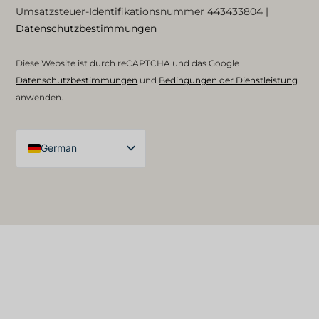
Umsatzsteuer-Identifikationsnummer
443433804
|
Datenschutzbestimmungen
Diese Website ist durch reCAPTCHA und das Google
Datenschutzbestimmungen
und
Bedingungen der Dienstleistung
anwenden.
German
English (UK)
Arabic
Spanish
French
English (United States)
English (Australia)