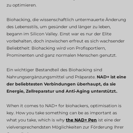
Der NAD+ Injektionsstift
zu optimieren.
Biohacking, die wissenschaftlich untermauerte Änderung
NAD+ Tools, mit denen Sie die Kontrolle behalten
des Lebensstils, um gesünder und länger zu leben,
begann im Silicon Valley. Einst war es nur der Elite
Verwandte Blogs
vorbehalten, doch inzwischen erfreut es sich wachsender
Beliebtheit: Biohacking wird von Profisportlern,
Prominenten und ganz normalen Menschen genutzt.
Ein wichtiger Bestandteil des Biohacking sind
Nahrungsergänzungsmittel und Präparate.
NAD+ ist eine
der beliebtesten Verbindungen überhaupt, da sie
Energie, Zellreparatur und Anti-Aging unterstützt.
.
When it comes to NAD+ for biohackers, optimisation is
key. How you take something can be as important as
what you take, which is why
the NAD+ Pen
ist eine der
vielversprechendsten Möglichkeiten zur Förderung Ihrer