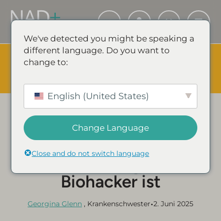
We've detected you might be speaking a
different language. Do you want to
The Summer Sale is Live.
Save up to 45% - Try for less or
change to:
stock up and save.
✕
SHOP EVENT & SPARE
English (United States)
Kategorie:
NAD+ LEITFÄDEN & ARTIKEL
5 Gründe, warum der
Change Language
NAD+ Injektionsstift ein
Close and do not switch language
Game-Changer für
Biohacker ist
•
Georgina Glenn
, Krankenschwester
2. Juni 2025