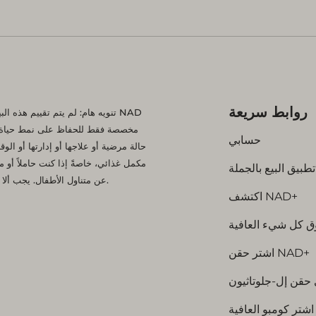
والصالونات وخبيرات 
المستقلات، وكلهم يستخدم
المحلول بالضبط.
روابط سريعة
تنويه هام: لم يتم تقييم هذه الب
حسابي
حالة مرضية أو علاجها أو إدارتها أو الو
مكمل غذائي، خاصةً إذا كنت حاملاً أو مرض
تطبيق البيع بالجملة
عن متناول الأطفال. يجب ألا تحل المكملات الغذائية محل النظام الغذائي المتنوع ونمط الحياة الصحي.
اكتشف NAD+
 كل شيء العافية
اشتر حقن NAD+
حقن إل-جلوتاثيون
اشتر كومبو العافية