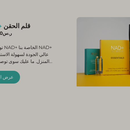
قلم الحقن
+
ر.س
00
توفر 
عالي الجودة لسهولة الاست
المنزل. ما عليك سوى توصيل
الدقيقة والخراطيش، وي
عرض ال
للاستخدام. تحتوي المجموعة
ما تحتاجه للشعور بفوا
طلب، مما يتيح لك الراحة م
أن مح
هي الأعلى جودة. 
العملاء المنزليين ولكن أيضًا 