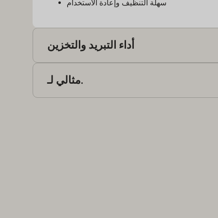
سهلة التنظيف وإعادة الاستخدام
أداء التبريد والتخزين
مة NAD+ أثناء السفر اليومي
مثالي لـ.
لتبريد قصير الأمد باستخدام عبوات الثلج/التبريد
التنقل اليومي
 داخلية واقية من الضوء وارتفاع درجات الحرارة
مثالية للسفر والتنقل والاستخدام اليومي
السفر بغرض العمل والترفيه
مواعيد الصالة الرياضية واللياقة البدنية
التنظيم في المنزل
أنماط الحياة الخارجية والنشطة