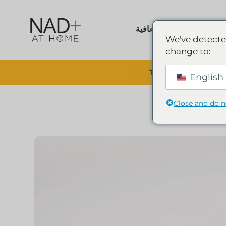
تسوق العافية
We've detecte
change to:
The Summer Sale is 
English 
Close and do 