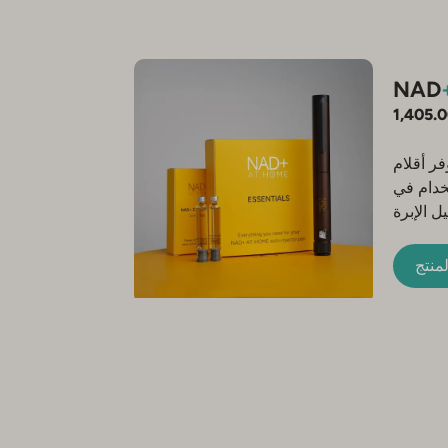
NAD
1,405.
أقلام NAD+ الخاصة بنا NAD+
خدام في
 الإبرة
كون قلم
حقن NAD+ الخاص بك جاهزًا
منتج
 على كل
ئد زيادة
NAD+. تتوفر شهادة تحليل لكل
ع العلم
لول NAD+ ومجموعة الأقلام
نحن لا نخدم فقط
العيادات