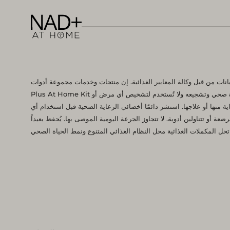
التجميل
ون نفس
يانات من قبل وكالة المعايير الغذائية. إن منتجات وخدمات مجموعة أدوات NAD
Plus At Home Kit مخصصة فقط للحفاظ على نمط حياة صحي وتشجيعه ولا تُستخدم لتشخيص أي مرض أو
قاية منها أو علاجها. استشر دائمًا أخصائي الرعاية الصحية قبل استخدام أي
عة أو تتناولين أدوية. لا تتجاوز الجرعة اليومية الموصى بها. يُحفظ بعيداً