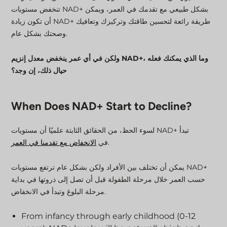
تنخفض مستويات NAD+ بشكل طبيعي مع تقدمك في العمر، ويمكن
أن تكون زيادة NAD+ طريقة رائعة لتحسين طاقتك وتركيزك وتعافيك
وصحتك بشكل عام.
ولكن في أي عمر ينخفض معدل إنزيم NAD+، وما الذي يمكنك فعله
حيال ذلك، إن وجد؟
When Does NAD+ Start to Decline?
لسوء الحظ، من الحقائق الثابتة علميًا أن مستويات NAD+ تبدأ
.
في
الانخفاض مع تقدمنا في العمر
يمكن أن تختلف بين الأفراد ولكن بشكل عام ترتفع مستويات NAD+
حسب العمر خلال مرحلة الطفولة قبل أن تصل إلى ذروتها في بداية
مرحلة البلوغ وتبدأ في الانخفاض.
From infancy through early childhood (0-12