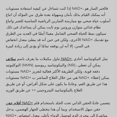
إذا كنت تتساءل عن كيفية استعادة مستويات NAD+، فالخبر السار هو
أنه يمكنك القيام بذلك بأمان وسهولة بعدة طرق. من المؤكد أن اتباع
أسلوب حياة صحي مع ممارسة التمارين الرياضية المناسبة للعمر واتباع
نظام غذائي متوازن وروتين نوم ثابت يمكن أن يساعدك في ذلك.
سيكون نمط الحياة الصحي الشامل مفيدًا أيضًا في العديد من الطرق
الأخرى، ولكن في حين أنه قد يبطئ معدل انخفاض NAD+ مع تقدمك
في السن، إلا أنه لن يوقفه تمامًا أو يؤدي إلى زيادة كبيرة.
مثل النيكوتيناميد أحادي
سلائف NAD+,
تناول مكملات ما يعرف باسم
النوكليوتيد (NMN) والنيكوتيناميد ريبوسيد (NR)، يمكن أن تعطي
مستويات NAD+ دفعة قوية، ولكن الطريقة الأكثر فعالية لتعزيز
مستويات NAD+ هي من خلال العلاج المباشر ب NAD+. يمكن إعطاء
هذا عن طريق الفم، وعادةً ما يكون على شكل أقراص، أو عن طريق
العلاج بالنيكوتيناميد النيتروجيني ++ عن طريق الوريد.
يتضمن عادةً الحقن الذاتي تحت الجلد باستخدام قلم
أقلام حقن NAD+
حقن سهل الاستخدام. وبما أن هذا يتخطى الجهاز الهضمي، يدخل
NAD+ مباشرةً إلى مجرى الدم لتوصيل الدواء بأعلى معدل امتصاص.