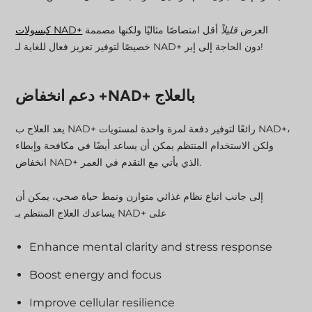
العرض
قليلاً
أقل امتصاصًا مثاليًا ولكنها مصممة
كبسولات NAD+
خصيصًا لتوفير تعزيز فعال للغاية لـ NAD+ دون الحاجة إلى إبر!
دعم انخفاض +NAD+ بالعلاج
يعد العلاج ب NAD+ رائعًا لتوفير دفعة لمرة واحدة لمستويات NAD+،
ولكن الاستخدام المنتظم يمكن أن يساعد أيضًا في مكافحة وإبطاء
انخفاض NAD+ الذي يأتي مع التقدم في العمر.
إلى جانب اتباع نظام غذائي متوازن ونمط حياة صحي، يمكن أن
يساعدك العلاج المنتظم بـ NAD+ على
Enhance mental clarity and stress response
Boost energy and focus
Improve cellular resilience