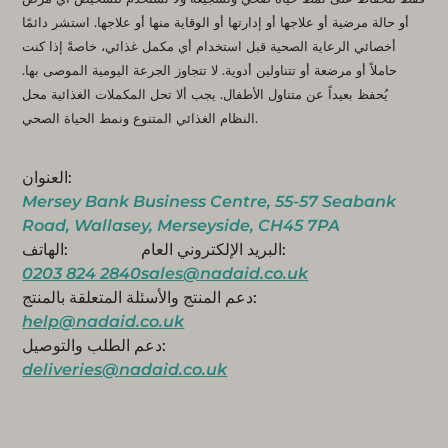
أو حالة مرضية أو علاجها أو إدارتها أو الوقاية منها أو علاجها. استشر دائمًا
أخصائي الرعاية الصحية قبل استخدام أي مكمل غذائي، خاصةً إذا كنت
حاملاً أو مرضعة أو تتناولين أدوية. لا تتجاوز الجرعة اليومية الموصى بها.
يُحفظ بعيداً عن متناول الأطفال. يجب ألا تحل المكملات الغذائية محل
النظام الغذائي المتنوع ونمط الحياة الصحي.
العنوان:
Mersey Bank Business Centre, 55-57 Seabank
Road, Wallasey, Merseyside, CH45 7PA
البريد الإلكتروني العام:
الهاتف:
0203 824 2840
sales@nadaid.co.uk
دعم المنتج والأسئلة المتعلقة بالمنتج:
help@nadaid.co.uk
دعم الطلب والتوصيل:
deliveries@nadaid.co.uk