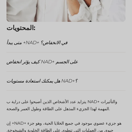
المحتويات:
متى يبدأ +NAD+ في الانخفاض؟
كيف يؤثر انخفاض NAD+ على الجسم
هل يمكنك استعادة مستويات NAD+؟
دعم انخفاض +NAD+ بالعلاج
يتزايد عدد الأشخاص الذين أصبحوا على دراية ب NAD+ والتأثيرات
المهمة لهذا الجزيء المذهل على الطاقة وطول العمر والصحة.
جدّد طاقة NAD+ بالعلاج المتقدم
إن +NAD+ هو جزيء عضوي موجود في جميع الخلايا الحية، وهو جزء
حيوي من العمليات التي تنطوي على الطاقة الخلوية والشيخوخة.